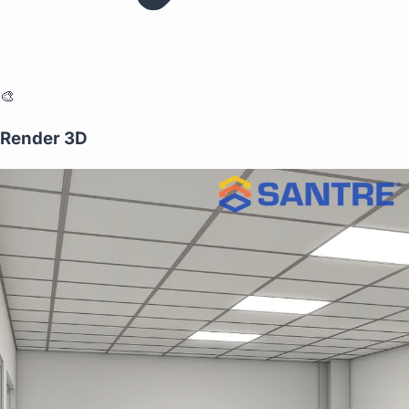
🎨
Render 3D